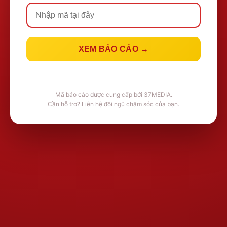
XEM BÁO CÁO →
Mã báo cáo được cung cấp bởi 37MEDIA.
Cần hỗ trợ? Liên hệ đội ngũ chăm sóc của bạn.